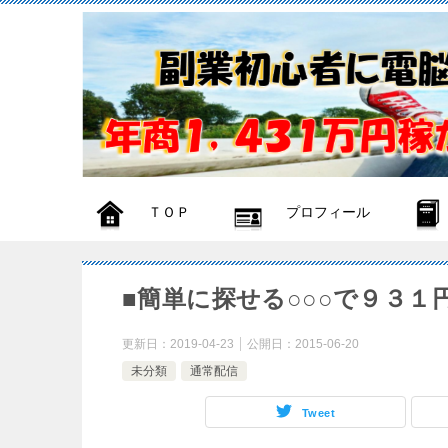
ＴＯＰ
プロフィール
■簡単に探せる○○○で９３１
更新日：
2019-04-23
公開日：
2015-06-20
未分類
通常配信
Tweet