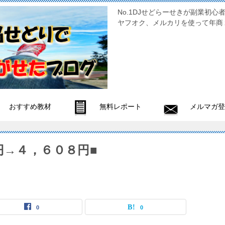
No.1DJせどらーせきが副
ヤフオク、メルカリを使って年商
おすすめ教材
無料レポート
メルマガ登
円→４，６０８円■
0
0