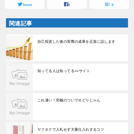
き
し
ま
Tweet
い
0
0
す
ウ
)
ィ
ン
ド
関連記事
ウ
で
開
き
ま
自己投資した後の実際の成果を正直に話します
す
)
知ってる人は知ってる○○サイト
これ凄い！究極のついでせどりじゃん
ヤフオクで入札せず大量仕入れするコツ