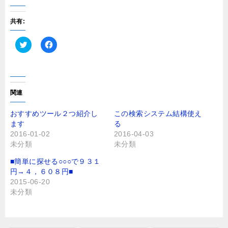
共有:
ク
F
リ
a
ッ
c
ク
e
し
b
て
o
T
o
関連
w
k
i
で
t
共
おすすめツール２つ紹介し
この検索システム結構使え
t
有
ます
る
e
す
r
る
2016-01-02
2016-04-03
で
に
未分類
未分類
共
は
有
ク
(
リ
■簡単に探せる○○○で９３１
新
ッ
し
ク
円→４，６０８円■
い
し
2015-06-20
ウ
て
ィ
く
未分類
ン
だ
ド
さ
ウ
い
で
(
開
新