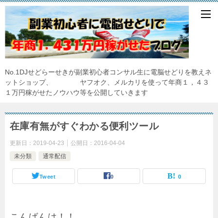
No.1DJせどらーせきが副業初心者コンサル生に電脳せどりを教えネ
ットショップ、 ヤフオク、メルカリを使って年商１，４３
１万円稼がせたノウハウ等を公開していきます
在庫有無がすぐわかる便利ツール
更新日：
2019-04-23
公開日：
2016-04-04
未分類
通常配信
Tweet
0
0
こんばんは！！