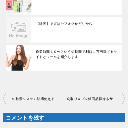
【計画】まずはヤフオクせどりから
作業時間１０分という短時間で利益１万円稼げるサ
イトとツールを紹介します
投
この検索システム結構使える
刈取り＆プレ値商品探せるサイト
稿
ナ
ビ
ゲ
コメントを残す
ー
シ
ョ