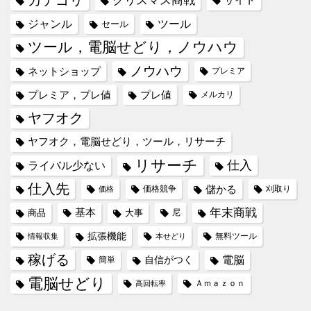
カテゴリ
クリスマス商戦
サイト
ジャンル
ツール
セール
ツール，電脳せどり，ノウハウ
ノウハウ
ネットショップ
プレミア
プレミア，プレ値
プレ値
メルカリ
ヤフオク
ヤフオク，電脳せどり，ツール，リサーチ
リサーチ
仕入
ライバル少ない
仕入先
儲かる
価格競争
刈取り
価格
年末商戦
基本
商品
大事
尼
拡張機能
無料ツール
情報収集
本せどり
稼げる
電脳
自信がつく
簡単
電脳せどり
Ａｍａｚｏｎ
高回転率