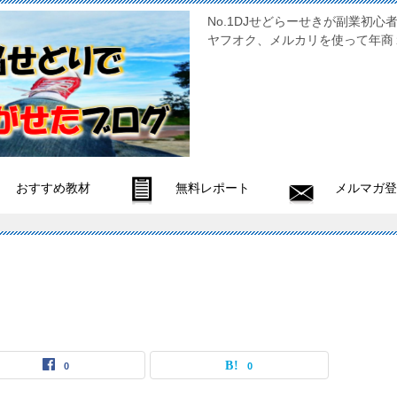
No.1DJせどらーせきが副
ヤフオク、メルカリを使って年商
おすすめ教材
無料レポート
メルマガ登
0
0