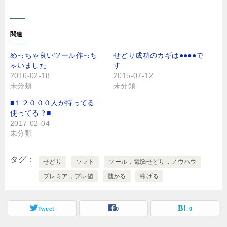
リ
a
ッ
c
ク
e
し
b
て
o
T
o
関連
w
k
i
で
t
共
めっちゃ良いツール作っち
せどり成功のカギは●●●●で
t
有
ゃいました
す
e
す
r
る
2016-02-18
2015-07-12
で
に
未分類
未分類
共
は
有
ク
(
リ
■１２０００人が持ってる●●
新
ッ
し
ク
使ってる？■
い
し
2017-02-04
ウ
て
ィ
く
未分類
ン
だ
ド
さ
ウ
い
で
(
タグ
せどり
ソフト
ツール，電脳せどり，ノウハウ
開
新
き
し
プレミア，プレ値
儲かる
稼げる
ま
い
す
ウ
)
ィ
ン
ド
Tweet
0
0
ウ
で
開