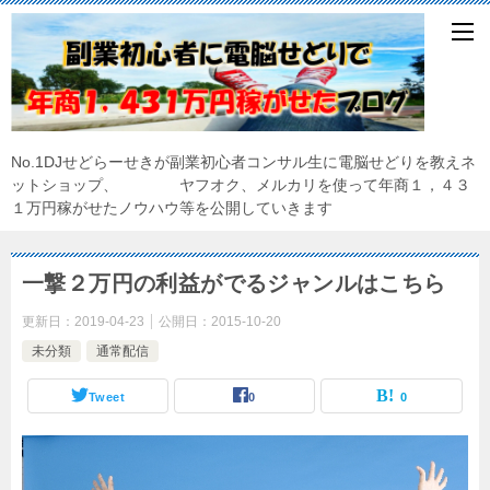
No.1DJせどらーせきが副業初心者コンサル生に電脳せどりを教えネ
ットショップ、 ヤフオク、メルカリを使って年商１，４３
１万円稼がせたノウハウ等を公開していきます
一撃２万円の利益がでるジャンルはこちら
更新日：
2019-04-23
公開日：
2015-10-20
未分類
通常配信
Tweet
0
0