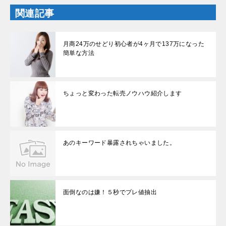
き
ま
関連記事
す
)
月商24万のせどり初心者が4ヶ月で137万になった
簡単な方法
ちょっと変わった転売ノウハウ紹介します
あのキーワード暴露されちゃいました。
面倒なのは嫌！５秒でプレ値抽出