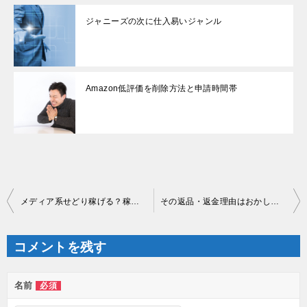
ジャニーズの次に仕入易いジャンル
Amazon低評価を削除方法と申請時間帯
投
メディア系せどり稼げる？稼げない？
その返品・返金理由はおかしいでしょ！！
稿
ナ
ビ
ゲ
コメントを残す
ー
シ
ョ
ン
名前
必須