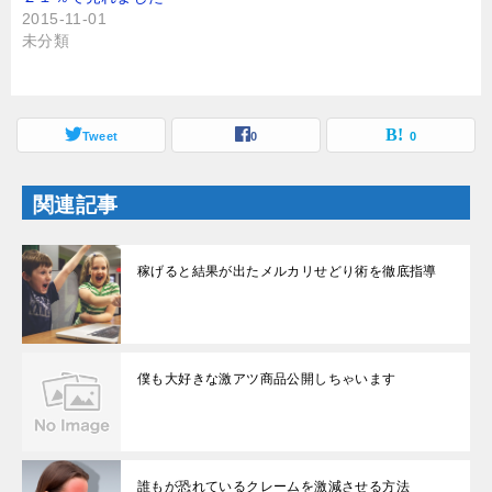
い
し
2015-11-01
ウ
て
ィ
く
未分類
ン
だ
ド
さ
ウ
い
で
(
開
新
き
し
ま
Tweet
い
0
0
す
ウ
)
ィ
ン
ド
関連記事
ウ
で
開
き
ま
稼げると結果が出たメルカリせどり術を徹底指導
す
)
僕も大好きな激アツ商品公開しちゃいます
誰もが恐れているクレームを激減させる方法