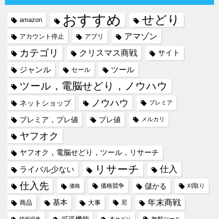
おすすめ
せどり
amazon
アマゾン
アカウント停止
アプリ
カテゴリ
クリスマス商戦
サイト
ジャンル
ツール
セール
ツール，電脳せどり，ノウハウ
ノウハウ
ネットショップ
プレミア
プレミア，プレ値
プレ値
メルカリ
ヤフオク
ヤフオク，電脳せどり，ツール，リサーチ
リサーチ
仕入
ライバル少ない
仕入先
儲かる
価格競争
刈取り
価格
年末商戦
基本
商品
大事
尼