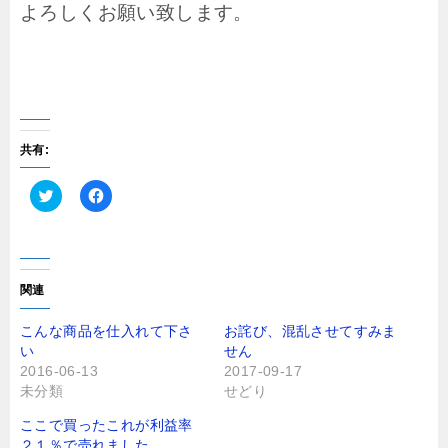
よろしくお願い致します。
共有:
ク
F
リ
a
ッ
c
ク
e
し
b
て
o
T
o
関連
w
k
i
で
t
共
こんな商品を仕入れて下さ
お詫び、混乱させてすみま
t
有
い
せん
e
す
r
る
2016-06-13
2017-09-17
で
に
未分類
せどり
共
は
有
ク
(
リ
ここで買ったこれが利益率
新
ッ
し
ク
２１％で売れました