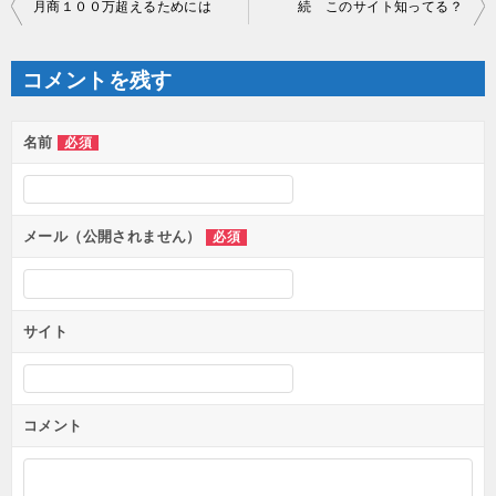
月商１００万超えるためには
続 このサイト知ってる？
稿
ナ
ビ
ゲ
コメントを残す
ー
シ
ョ
ン
名前
必須
メール（公開されません）
必須
サイト
コメント