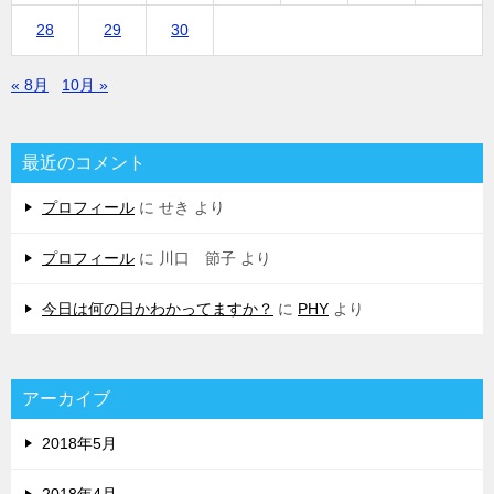
28
29
30
« 8月
10月 »
最近のコメント
プロフィール
に
せき
より
プロフィール
に
川口 節子
より
今日は何の日かわかってますか？
に
PHY
より
アーカイブ
2018年5月