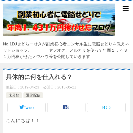
No.1DJせどらーせきが副業初心者コンサル生に電脳せどりを教えネ
ットショップ、 ヤフオク、メルカリを使って年商１，４３
１万円稼がせたノウハウ等を公開していきます
具体的に何を仕入れる？
更新日：
2019-04-23
公開日：
2015-05-21
未分類
通常配信
Tweet
0
0
こんにちは！！