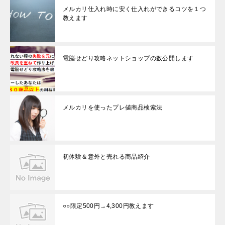
す
メルカリ仕入れ時に安く仕入れができるコツを１つ
)
教えます
電脳せどり攻略ネットショップの数公開します
メルカリを使ったプレ値商品検索法
初体験＆意外と売れる商品紹介
○○限定500円→4,300円教えます