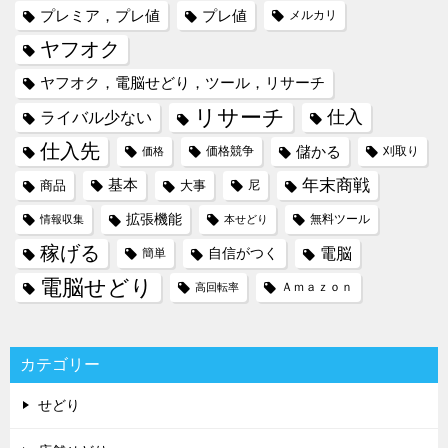
プレミア，プレ値
プレ値
メルカリ
ヤフオク
ヤフオク，電脳せどり，ツール，リサーチ
リサーチ
仕入
ライバル少ない
仕入先
儲かる
価格競争
刈取り
価格
年末商戦
基本
商品
大事
尼
拡張機能
無料ツール
情報収集
本せどり
稼げる
電脳
自信がつく
簡単
電脳せどり
Ａｍａｚｏｎ
高回転率
カテゴリー
せどり