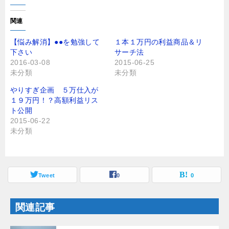
ク
e
し
b
て
o
T
o
関連
w
k
i
で
t
共
【悩み解消】●●を勉強して
１本１万円の利益商品＆リ
t
有
下さい
サーチ法
e
す
r
る
2016-03-08
2015-06-25
で
に
未分類
未分類
共
は
有
ク
(
リ
やりすぎ企画 ５万仕入が
新
ッ
し
ク
１９万円！？高額利益リス
い
し
ト公開
ウ
て
ィ
く
2015-06-22
ン
だ
未分類
ド
さ
ウ
い
で
(
開
新
き
し
ま
い
す
ウ
Tweet
0
0
)
ィ
ン
ド
ウ
関連記事
で
開
き
ま