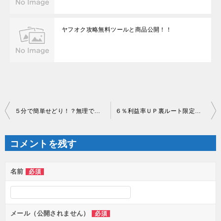
ヤフオク攻略無料ツールと商品公開！！
投
５分で簡単せどり！？無理でしょ！徹底検証しました
６％利益率ＵＰ裏ルート限定公開
稿
ナ
ビ
ゲ
コメントを残す
ー
シ
ョ
ン
名前
必須
メール（公開されません）
必須