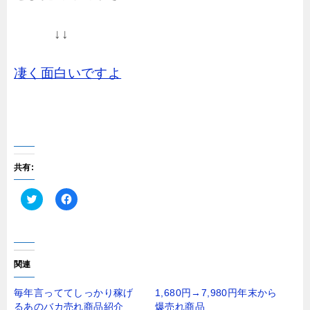
↓↓
凄く面白いですよ
共有:
ク
F
リ
a
ッ
c
ク
e
し
b
て
o
T
o
関連
w
k
i
で
t
共
毎年言っててしっかり稼げ
1,680円→7,980円年末から
t
有
るあのバカ売れ商品紹介
爆売れ商品
e
す