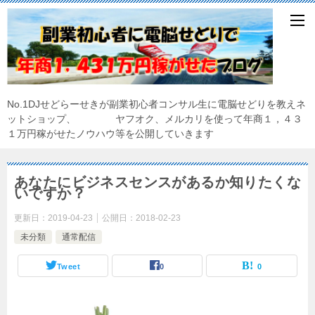
No.1DJせどらーせきが副業初心者コンサル生に電脳せどりを教えネ
ットショップ、 ヤフオク、メルカリを使って年商１，４３
１万円稼がせたノウハウ等を公開していきます
あなたにビジネスセンスがあるか知りたくな
いですか？
更新日：
2019-04-23
公開日：
2018-02-23
未分類
通常配信
Tweet
0
0