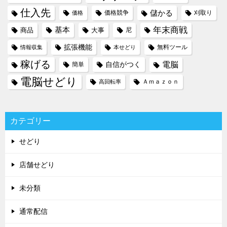
仕入先
儲かる
価格競争
刈取り
価格
年末商戦
基本
商品
大事
尼
拡張機能
無料ツール
情報収集
本せどり
稼げる
電脳
自信がつく
簡単
電脳せどり
Ａｍａｚｏｎ
高回転率
カテゴリー
せどり
店舗せどり
未分類
通常配信