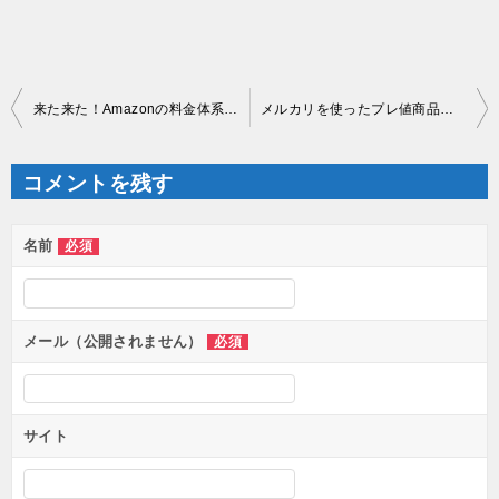
投
来た来た！Amazonの料金体系変更！
メルカリを使ったプレ値商品検索法
稿
ナ
ビ
ゲ
コメントを残す
ー
シ
ョ
ン
名前
必須
メール（公開されません）
必須
サイト