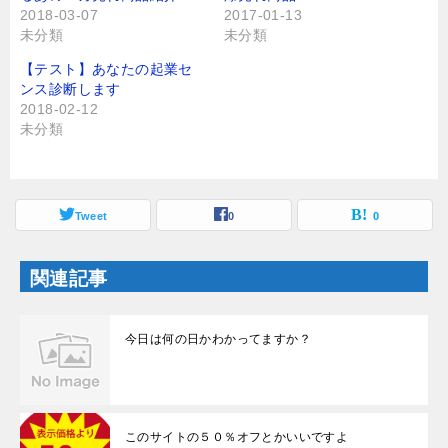
r
る
2018-03-07
2017-01-13
で
に
未分類
未分類
共
は
有
ク
(
リ
【テスト】あなたの起業セ
新
ッ
し
ク
ンス診断します
い
し
2018-02-12
ウ
て
ィ
く
未分類
ン
だ
ド
さ
ウ
い
で
(
開
新
き
し
ま
Tweet
い
0
0
す
ウ
)
ィ
ン
ド
関連記事
ウ
で
開
き
ま
今日は何の日かわかってますか？
す
)
このサイトの５０％オフとかいいですよ