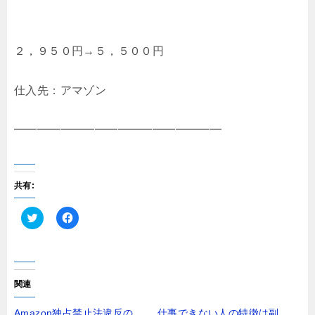
２，９５０円→５，５００円
仕入先：アマゾン
━━━━━━━━━━━━━━━━━━
共有:
ク
F
リ
a
ッ
c
ク
e
し
b
て
o
T
o
関連
w
k
i
で
t
共
Amazon独占禁止法違反の
仕事できない人の特徴は副