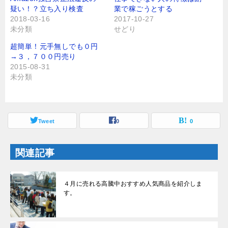
t
有
疑い！？立ち入り検査
業で稼ごうとする
e
す
r
る
2018-03-16
2017-10-27
で
に
未分類
せどり
共
は
有
ク
(
リ
超簡単！元手無しでも０円
新
ッ
し
ク
→３，７００円売り
い
し
2015-08-31
ウ
て
ィ
く
未分類
ン
だ
ド
さ
ウ
い
で
(
開
新
き
し
ま
Tweet
い
0
0
す
ウ
)
ィ
ン
ド
関連記事
ウ
で
開
き
ま
４月に売れる高騰中おすすめ人気商品を紹介しま
す
す。
)