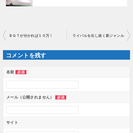
投
ＢＧＴが分かれば１０万！
ライバルを出し抜く新ジャンル
稿
ナ
ビ
ゲ
コメントを残す
ー
シ
ョ
ン
名前
必須
メール（公開されません）
必須
サイト