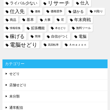
リサーチ
仕入
ライバル少ない
仕入先
儲かる
価格競争
刈取り
価格
年末商戦
基本
商品
大事
尼
拡張機能
無料ツール
情報収集
本せどり
稼げる
電脳
自信がつく
簡単
電脳せどり
Ａｍａｚｏｎ
高回転率
カテゴリー
せどり
店舗せどり
未分類
通常配信