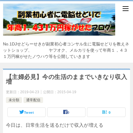
No.1DJせどらーせきが副業初心者コンサル生に電脳せどりを教えネ
ットショップ、 ヤフオク、メルカリを使って年商１，４３
１万円稼がせたノウハウ等を公開していきます
【主婦必見】今の生活のままでいきなり収入
増
更新日：
2019-04-23
公開日：
2015-04-19
未分類
通常配信
Tweet
0
0
今日は、日常生活を送るだけで収入が増える