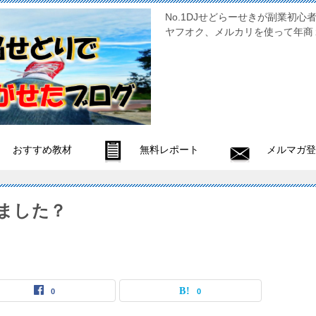
No.1DJせどらーせきが副
ヤフオク、メルカリを使って年商
おすすめ教材
無料レポート
メルマガ登
見ました？
0
0