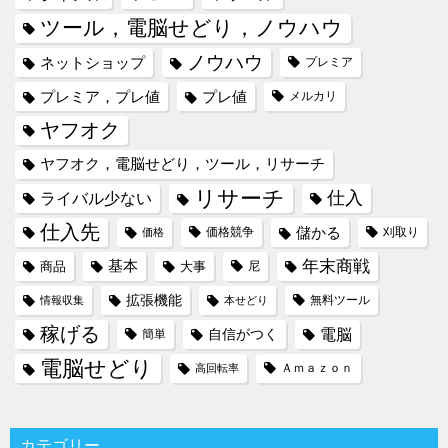
ツール，電脳せどり，ノウハウ
ノウハウ
ネットショップ
プレミア
プレミア，プレ値
プレ値
メルカリ
ヤフオク
ヤフオク，電脳せどり，ツール，リサーチ
リサーチ
仕入
ライバル少ない
仕入先
儲かる
価格競争
刈取り
価格
年末商戦
基本
商品
大事
尼
拡張機能
無料ツール
情報収集
本せどり
稼げる
電脳
自信がつく
簡単
電脳せどり
Ａｍａｚｏｎ
高回転率
カテゴリー