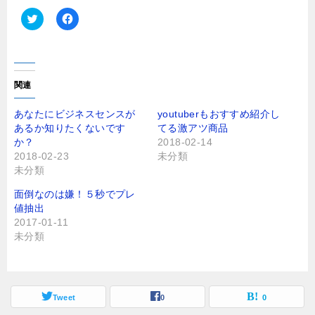
ク
F
リ
a
ッ
c
ク
e
し
b
て
o
T
o
関連
w
k
i
で
t
共
あなたにビジネスセンスが
youtuberもおすすめ紹介し
t
有
あるか知りたくないです
てる激アツ商品
e
す
r
る
か？
2018-02-14
で
に
2018-02-23
未分類
共
は
有
ク
未分類
(
リ
新
ッ
し
ク
面倒なのは嫌！５秒でプレ
い
し
値抽出
ウ
て
ィ
く
2017-01-11
ン
だ
未分類
ド
さ
ウ
い
で
(
開
新
き
し
ま
い
す
ウ
Tweet
0
0
)
ィ
ン