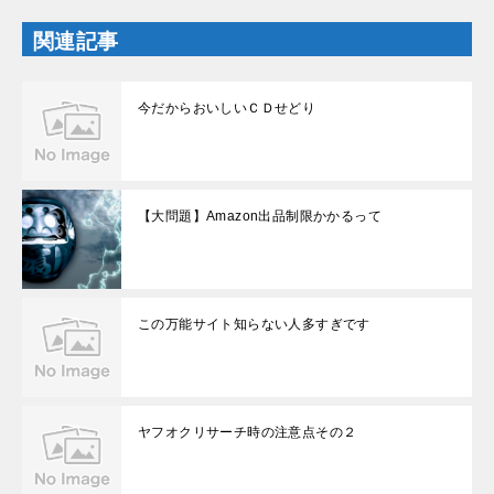
ド
ウ
関連記事
で
開
き
ま
す
今だからおいしいＣＤせどり
)
【大問題】Amazon出品制限かかるって
この万能サイト知らない人多すぎです
ヤフオクリサーチ時の注意点その２