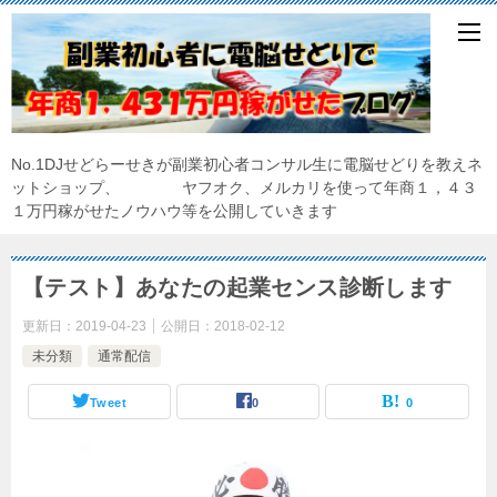
No.1DJせどらーせきが副業初心者コンサル生に電脳せどりを教えネ
ットショップ、 ヤフオク、メルカリを使って年商１，４３
１万円稼がせたノウハウ等を公開していきます
【テスト】あなたの起業センス診断します
更新日：
2019-04-23
公開日：
2018-02-12
未分類
通常配信
Tweet
0
0