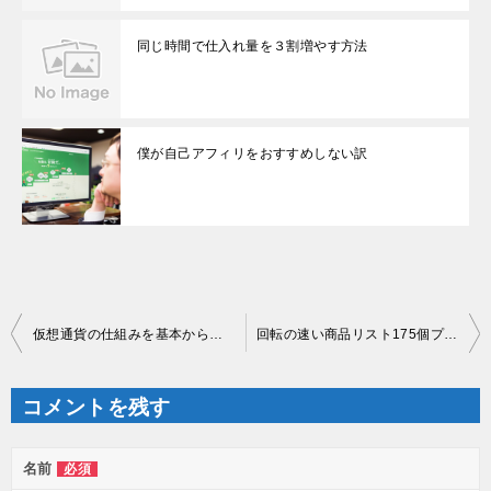
同じ時間で仕入れ量を３割増やす方法
僕が自己アフィリをおすすめしない訳
投
仮想通貨の仕組みを基本からわかりやすく無料で勉強できます
回転の速い商品リスト175個プレゼント
稿
ナ
ビ
ゲ
コメントを残す
ー
シ
ョ
ン
名前
必須