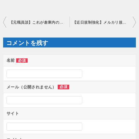
投
【元職員談】これが倉庫内の現状
【近日規制強化】メルカリ規制内容紹介します。
稿
ナ
ビ
ゲ
コメントを残す
ー
シ
ョ
ン
名前
必須
メール（公開されません）
必須
サイト