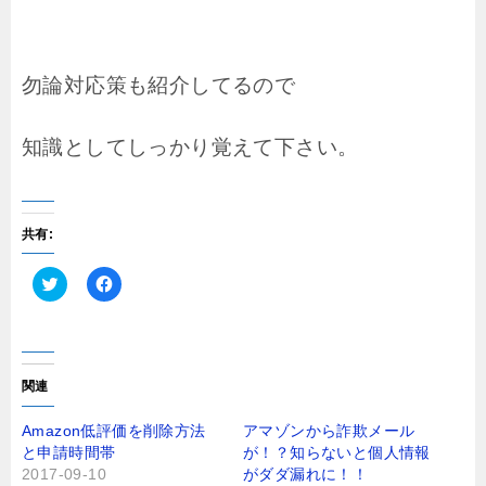
勿論対応策も紹介してるので
知識としてしっかり覚えて下さい。
共有:
ク
F
リ
a
ッ
c
ク
e
し
b
て
o
T
o
関連
w
k
i
で
t
共
Amazon低評価を削除方法
アマゾンから詐欺メール
t
有
と申請時間帯
が！？知らないと個人情報
e
す
r
る
2017-09-10
がダダ漏れに！！
で
に