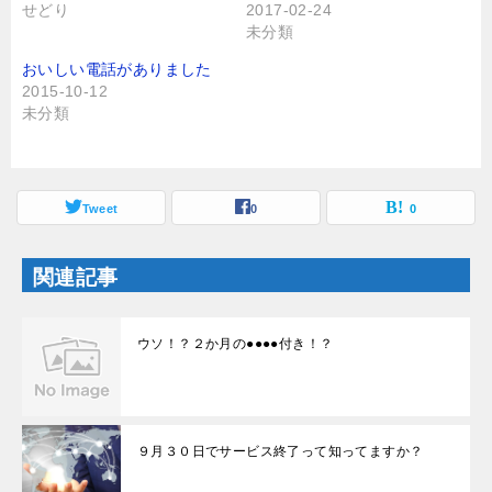
せどり
2017-02-24
共
は
有
ク
未分類
(
リ
新
ッ
し
ク
おいしい電話がありました
い
し
2015-10-12
ウ
て
ィ
く
未分類
ン
だ
ド
さ
ウ
い
で
(
開
新
き
し
ま
Tweet
い
0
0
す
ウ
)
ィ
ン
ド
関連記事
ウ
で
開
き
ま
ウソ！？２か月の●●●●付き！？
す
)
９月３０日でサービス終了って知ってますか？