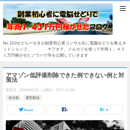
No.1DJせどらーせきが副業初心者コンサル生に電脳せどりを教えネ
ットショップ、 ヤフオク、メルカリを使って年商１，４３
１万円稼がせたノウハウ等を公開していきます
アマゾン低評価削除できた例できない例と対
策法
更新日：
2019-04-23
公開日：
2017-11-28
未分類
通常配信
Tweet
0
0