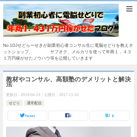
No.1DJせどらーせきが副業初心者コンサル生に電脳せどりを教えネ
ットショップ、 ヤフオク、メルカリを使って年商１，４３
１万円稼がせたノウハウ等を公開していきます
教材やコンサル、高額塾のデメリットと解決
法
更新日：
2019-04-23
公開日：
2017-11-10
せどり
通常配信
Tweet
0
0