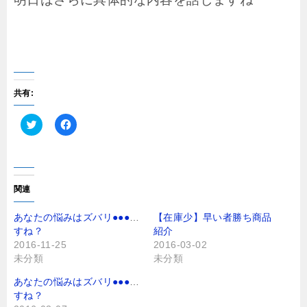
共有:
ク
F
リ
a
ッ
c
ク
e
し
b
て
o
T
o
関連
w
k
i
で
t
共
あなたの悩みはズバリ●●●で
【在庫少】早い者勝ち商品
t
有
すね？
紹介
e
す
r
る
2016-11-25
2016-03-02
で
に
未分類
未分類
共
は
有
ク
(
リ
あなたの悩みはズバリ●●●で
新
ッ
し
ク
すね？
い
し