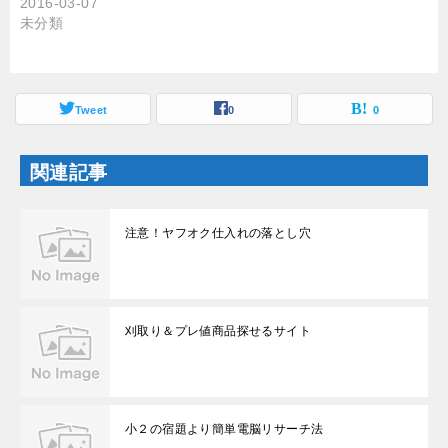
2016-03-07
ウ
て
ィ
く
未分類
ン
だ
ド
さ
ウ
い
で
(
開
新
き
し
ま
Tweet
い
0
0
す
ウ
)
ィ
ン
ド
関連記事
ウ
で
開
き
ま
注意！ヤフオク仕入れの落とし穴
す
)
刈取り＆プレ値商品探せるサイト
小２の宿題より簡単電脳リサーチ法