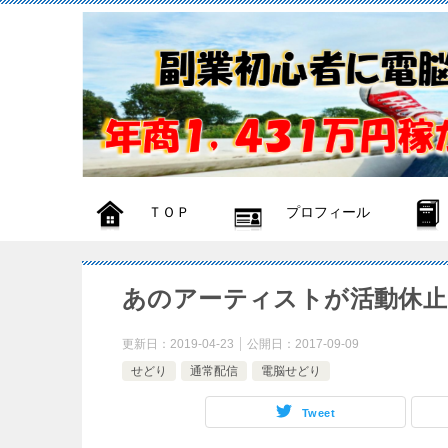
ＴＯＰ
プロフィール
あのアーティストが活動休止
更新日：
2019-04-23
公開日：
2017-09-09
せどり
通常配信
電脳せどり
Tweet