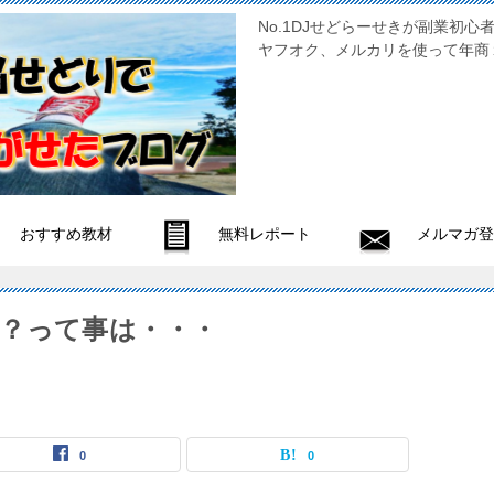
No.1DJせどらーせきが副
ヤフオク、メルカリを使って年商
おすすめ教材
無料レポート
メルマガ登
？って事は・・・
0
0