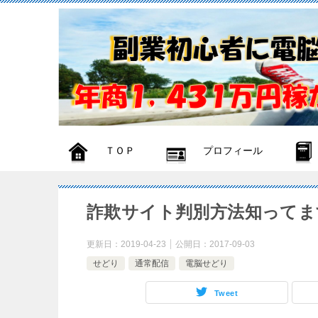
ＴＯＰ
プロフィール
詐欺サイト判別方法知ってま
更新日：
2019-04-23
公開日：
2017-09-03
せどり
通常配信
電脳せどり
Tweet