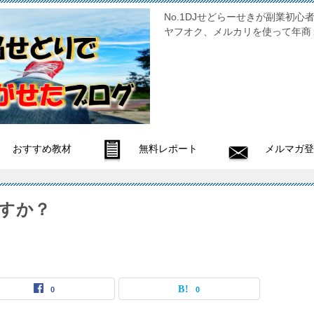
No.1DJせどらーせきが副
ヤフオク、メルカリを使って年商
おすすめ教材
無料レポート
メルマガ登
すか？
0
0