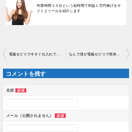
作業時間１０分という短時間で利益１万円稼げるサ
イトとツールを紹介します
投
電脳せどりで今すぐ仕入れできる商品５個公開
なんで僕が電脳せどりで簡単にリサーチできるのか？
稿
ナ
ビ
ゲ
コメントを残す
ー
シ
ョ
ン
名前
必須
メール（公開されません）
必須