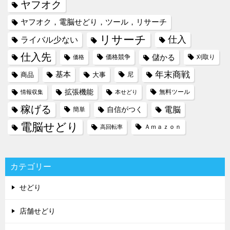
ヤフオク
ヤフオク，電脳せどり，ツール，リサーチ
リサーチ
仕入
ライバル少ない
仕入先
儲かる
価格競争
刈取り
価格
年末商戦
基本
商品
大事
尼
拡張機能
無料ツール
情報収集
本せどり
稼げる
電脳
自信がつく
簡単
電脳せどり
Ａｍａｚｏｎ
高回転率
カテゴリー
せどり
店舗せどり