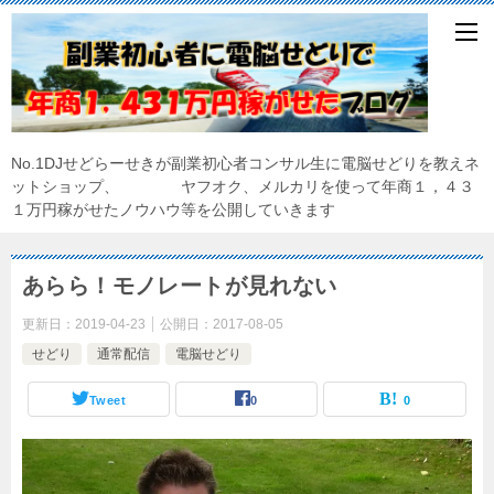
No.1DJせどらーせきが副業初心者コンサル生に電脳せどりを教えネ
ットショップ、 ヤフオク、メルカリを使って年商１，４３
１万円稼がせたノウハウ等を公開していきます
あらら！モノレートが見れない
更新日：
2019-04-23
公開日：
2017-08-05
せどり
通常配信
電脳せどり
Tweet
0
0