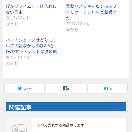
i
で
t
共
僕がプライムデー仕入れし
電脳せどり色んなショップ
t
有
ない理由
でリサーチしたら楽勝過ぎ
e
す
r
る
2017-07-11
た
で
に
せどり
2017-12-14
共
は
有
ク
未分類
(
リ
新
ッ
し
ク
ネットショップせどりにつ
い
し
いての読者からのQ＆Aと
ウ
て
ィ
く
DVDアウトレット楽勝攻略
ン
だ
2017-12-13
ド
さ
ウ
い
未分類
で
(
開
新
き
し
ま
い
す
ウ
)
ィ
ン
Tweet
0
0
ド
ウ
で
開
関連記事
き
ま
す
)
今バカ売れする商品教えます