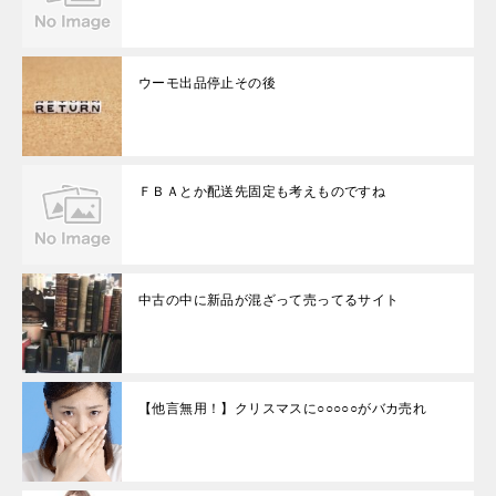
ウーモ出品停止その後
ＦＢＡとか配送先固定も考えものですね
中古の中に新品が混ざって売ってるサイト
【他言無用！】クリスマスに○○○○○がバカ売れ