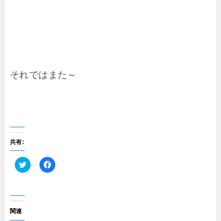
それではまた～
共有:
ク
F
リ
a
ッ
c
ク
e
し
b
て
o
T
o
関連
w
k