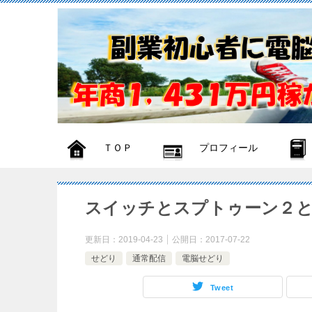
ＴＯＰ
プロフィール
スイッチとスプトゥーン２
更新日：
2019-04-23
公開日：
2017-07-22
せどり
通常配信
電脳せどり
Tweet