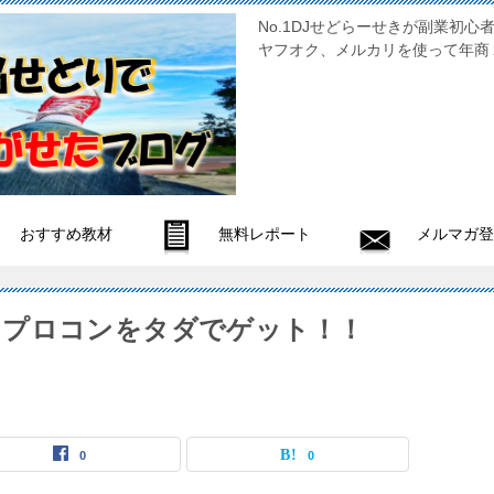
No.1DJせどらーせきが副
ヤフオク、メルカリを使って年商
おすすめ教材
無料レポート
メルマガ登
とプロコンをタダでゲット！！
0
0