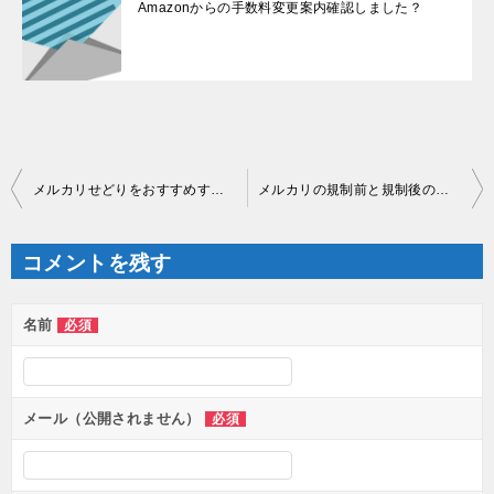
Amazonからの手数料変更案内確認しました？
投
メルカリせどりをおすすめするわけ
メルカリの規制前と規制後の変更点と今後
稿
ナ
ビ
ゲ
コメントを残す
ー
シ
ョ
ン
名前
必須
メール（公開されません）
必須