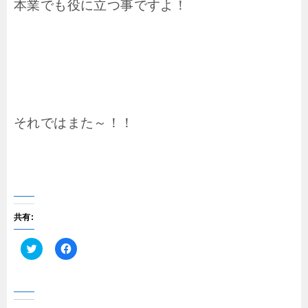
本業でも役に立つ事ですよ！
それではまた～！！
共有:
ク
F
リ
a
ッ
c
ク
e
し
b
て
o