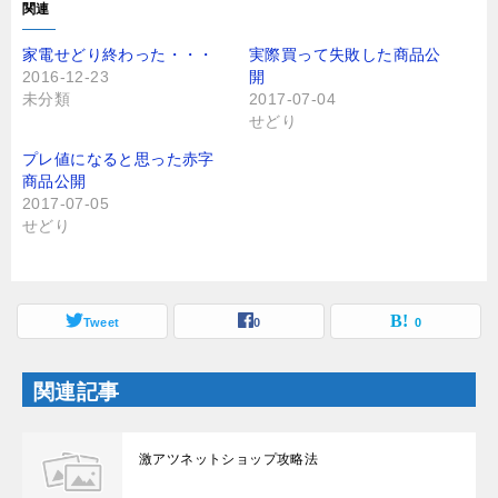
T
o
関連
w
k
i
で
t
共
家電せどり終わった・・・
実際買って失敗した商品公
t
有
2016-12-23
開
e
す
r
る
未分類
2017-07-04
で
に
せどり
共
は
有
ク
(
リ
プレ値になると思った赤字
新
ッ
し
ク
商品公開
い
し
2017-07-05
ウ
て
ィ
く
せどり
ン
だ
ド
さ
ウ
い
で
(
開
新
き
し
ま
Tweet
い
0
0
す
ウ
)
ィ
ン
ド
関連記事
ウ
で
開
き
ま
激アツネットショップ攻略法
す
)