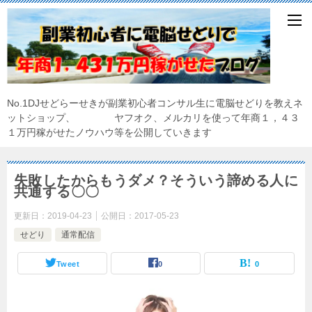
No.1DJせどらーせきが副業初心者コンサル生に電脳せどりを教えネ
ットショップ、 ヤフオク、メルカリを使って年商１，４３
１万円稼がせたノウハウ等を公開していきます
失敗したからもうダメ？そういう諦める人に
共通する〇〇
更新日：
2019-04-23
公開日：
2017-05-23
せどり
通常配信
Tweet
0
0