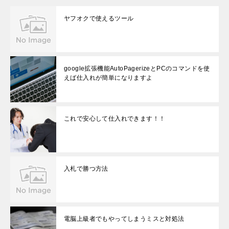
開
き
ま
ヤフオクで使えるツール
す
)
google拡張機能AutoPagerizeとPCのコマンドを使
えば仕入れが簡単になりますよ
これで安心して仕入れできます！！
入札で勝つ方法
電脳上級者でもやってしまうミスと対処法