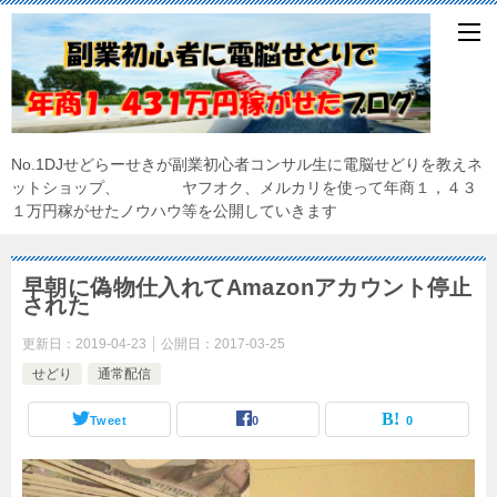
No.1DJせどらーせきが副業初心者コンサル生に電脳せどりを教えネ
ットショップ、 ヤフオク、メルカリを使って年商１，４３
１万円稼がせたノウハウ等を公開していきます
早朝に偽物仕入れてAmazonアカウント停止
された
更新日：
2019-04-23
公開日：
2017-03-25
せどり
通常配信
Tweet
0
0