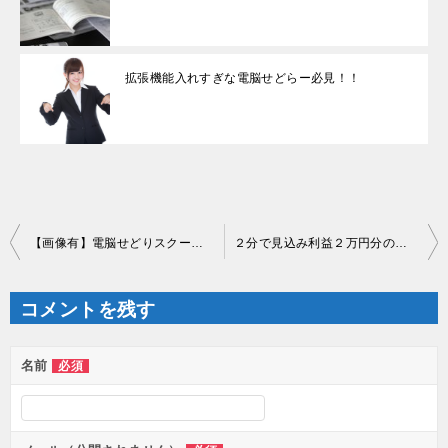
拡張機能入れすぎな電脳せどらー必見！！
投
【画像有】電脳せどりスクールの卒業生が月商１００万円超えました
２分で見込み利益２万円分の仕入れ商品みーつけ
稿
ナ
ビ
ゲ
コメントを残す
ー
シ
ョ
ン
名前
必須