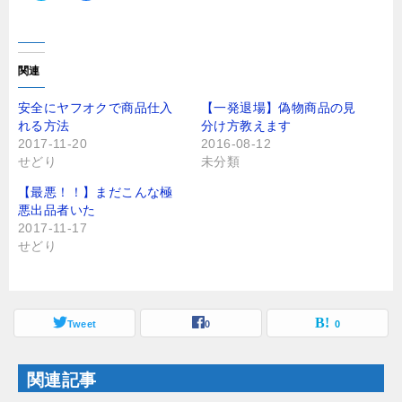
リ
a
ッ
c
ク
e
し
b
て
o
T
o
関連
w
k
i
で
t
共
安全にヤフオクで商品仕入
【一発退場】偽物商品の見
t
有
れる方法
分け方教えます
e
す
r
る
2017-11-20
2016-08-12
で
に
せどり
未分類
共
は
有
ク
(
リ
【最悪！！】まだこんな極
新
ッ
し
ク
悪出品者いた
い
し
2017-11-17
ウ
て
ィ
く
せどり
ン
だ
ド
さ
ウ
い
で
(
開
新
き
し
ま
Tweet
い
0
0
す
ウ
)
ィ
ン
ド
関連記事
ウ
で