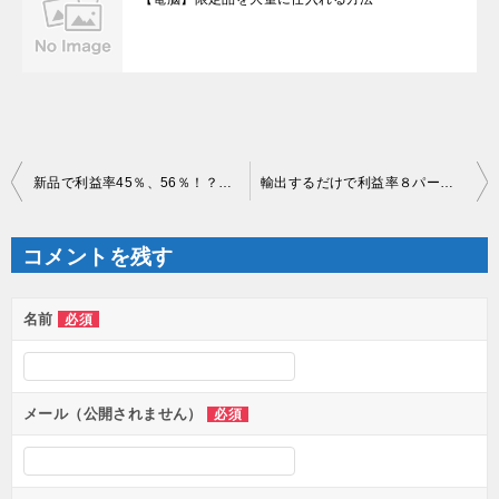
投
新品で利益率45％、56％！？高利益率商品ばっかり出てくる
輸出するだけで利益率８パーセント増える！？
稿
ナ
ビ
ゲ
コメントを残す
ー
シ
ョ
ン
名前
必須
メール（公開されません）
必須