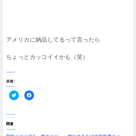
アメリカに納品してるって言ったら
ちょっとカッコイイかも（笑）
共有:
ク
F
リ
a
ッ
c
ク
e
し
b
て
o
T
o
関連
w
k
i
で
t
共