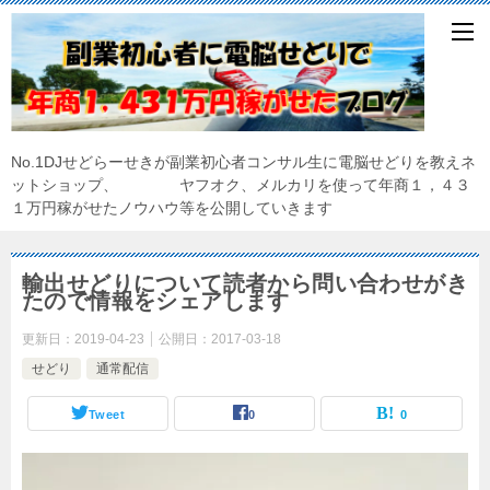
No.1DJせどらーせきが副業初心者コンサル生に電脳せどりを教えネ
ットショップ、 ヤフオク、メルカリを使って年商１，４３
１万円稼がせたノウハウ等を公開していきます
輸出せどりについて読者から問い合わせがき
たので情報をシェアします
更新日：
2019-04-23
公開日：
2017-03-18
せどり
通常配信
Tweet
0
0