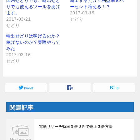
国内せどりでも、輸出せど
輸出するだけで利益率８パ
t
有
りでも使えるツールをあげ
ーセント増える！？
e
す
r
る
ます。
2017-03-19
で
に
2017-03-21
せどり
共
は
有
ク
せどり
(
リ
新
ッ
し
ク
輸出せどりは稼げるのか？
い
し
稼げないのか？実際やって
ウ
て
ィ
く
みた
ン
だ
2017-03-16
ド
さ
ウ
い
せどり
で
(
開
新
き
し
ま
い
す
ウ
)
ィ
ン
Tweet
0
0
ド
ウ
で
開
関連記事
き
ま
す
)
電脳リサーチ効率３倍ＵＰで売上３倍方法