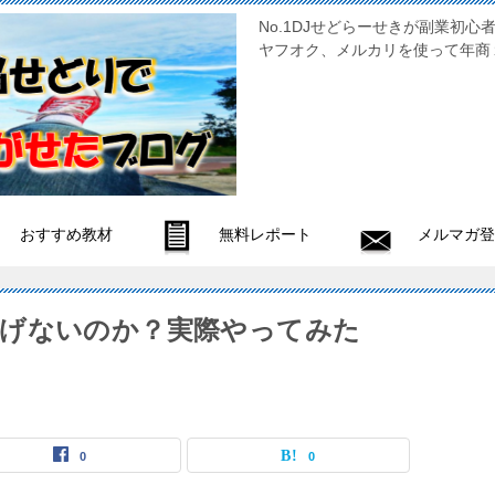
No.1DJせどらーせきが副
ヤフオク、メルカリを使って年商
おすすめ教材
無料レポート
メルマガ登
稼げないのか？実際やってみた
0
0