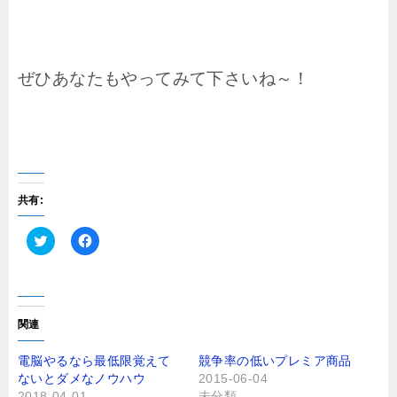
ぜひあなたもやってみて下さいね～！
共有:
ク
F
リ
a
ッ
c
ク
e
し
b
て
o
T
o
関連
w
k
i
で
t
共
電脳やるなら最低限覚えて
競争率の低いプレミア商品
t
有
ないとダメなノウハウ
2015-06-04
e
す
r
る
2018-04-01
未分類