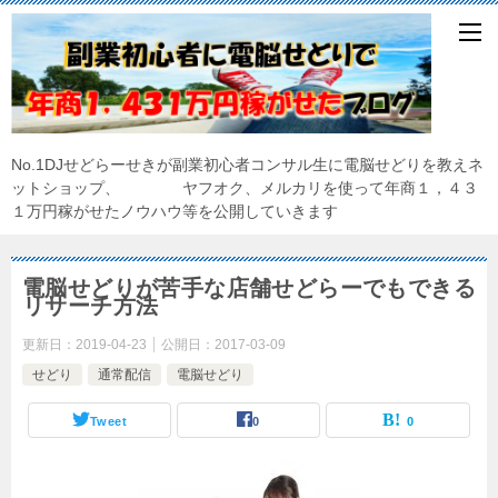
No.1DJせどらーせきが副業初心者コンサル生に電脳せどりを教えネ
ットショップ、 ヤフオク、メルカリを使って年商１，４３
１万円稼がせたノウハウ等を公開していきます
電脳せどりが苦手な店舗せどらーでもできる
リサーチ方法
更新日：
2019-04-23
公開日：
2017-03-09
せどり
通常配信
電脳せどり
Tweet
0
0