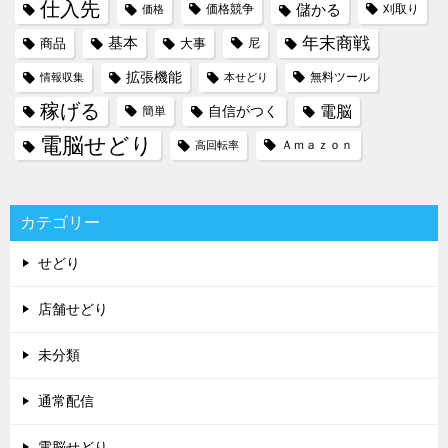
仕入先
儲かる
価格競争
刈取り
価格
年末商戦
基本
商品
大事
尼
拡張機能
無料ツール
情報収集
本せどり
稼げる
電脳
自信がつく
簡単
電脳せどり
Ａｍａｚｏｎ
高回転率
カテゴリー
せどり
店舗せどり
未分類
通常配信
電脳せどり