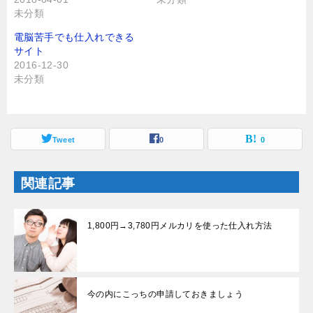
で
に
未分類
共
は
有
ク
(
リ
電脳苦手でも仕入れできる
新
ッ
し
ク
サイト
い
し
2016-12-30
ウ
て
ィ
く
未分類
ン
だ
ド
さ
ウ
い
で
(
開
新
き
し
ま
Tweet
い
0
0
す
ウ
)
ィ
ン
ド
関連記事
ウ
で
開
き
ま
1,800円→3,780円メルカリを使った仕入れ方法
す
)
今の内にこっちの申請しておきましょう