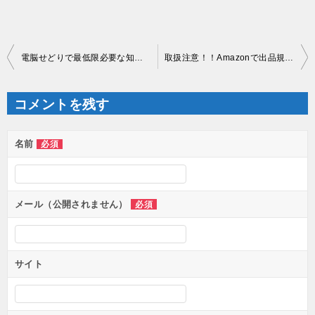
投
電脳せどりで最低限必要な知識！これ知らないと電脳せどらー失格！
取扱注意！！Amazonで出品規制にひっかかる商品と防ぐ方法大公開！！
稿
ナ
ビ
ゲ
コメントを残す
ー
シ
ョ
ン
名前
必須
メール（公開されません）
必須
サイト