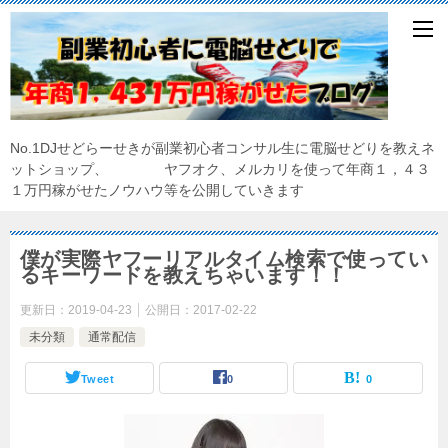
No.1DJせどらーせきが副業初心者コンサル生に電脳せどりを教えネ
ットショップ、 ヤフオク、メルカリを使って年商１，４３
１万円稼がせたノウハウ等を公開していきます
僕が実際ヤフーリアルタイム検索で使ってい
るキーワードを教えちゃいます！！
更新日：
2019-04-23
公開日：
2017-02-22
未分類
通常配信
Tweet
0
0