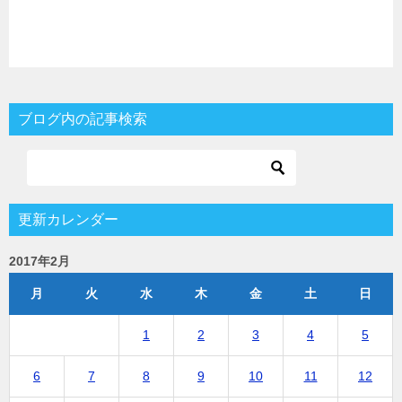
ブログ内の記事検索
更新カレンダー
2017年2月
月
火
水
木
金
土
日
1
2
3
4
5
6
7
8
9
10
11
12