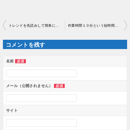
投
トレンドを先読みして簡単に仕入れる方法
作業時間１０分という短時間で利益１万円稼げるサイトとツールを紹介します
稿
ナ
ビ
ゲ
コメントを残す
ー
シ
ョ
ン
名前
必須
メール（公開されません）
必須
サイト