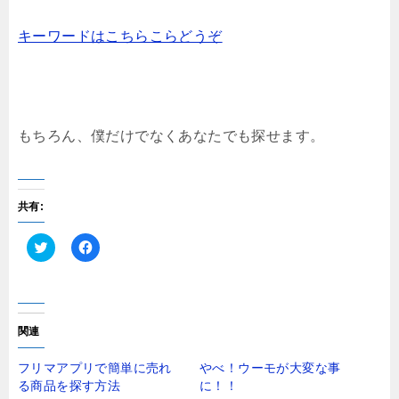
キーワードはこちらこらどうぞ
もちろん、僕だけでなくあなたでも探せます。
共有:
ク
F
リ
a
ッ
c
ク
e
し
b
て
o
T
o
関連
w
k
i
で
t
共
フリマアプリで簡単に売れ
やべ！ウーモが大変な事
t
有
る商品を探す方法
に！！
e
す