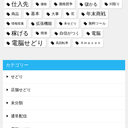
仕入先
儲かる
価格競争
刈取り
価格
年末商戦
基本
商品
大事
尼
拡張機能
無料ツール
情報収集
本せどり
稼げる
電脳
自信がつく
簡単
電脳せどり
Ａｍａｚｏｎ
高回転率
カテゴリー
せどり
店舗せどり
未分類
通常配信