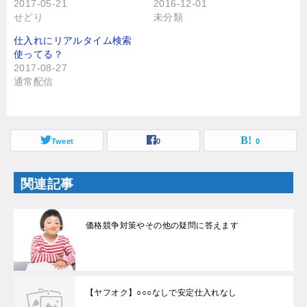
r
る
2017-05-21
2016-12-01
で
に
せどり
未分類
共
は
有
ク
(
リ
仕入れにリアルタイム検索
新
ッ
し
ク
使ってる？
い
し
2017-08-27
ウ
て
ィ
く
通常配信
ン
だ
ド
さ
ウ
い
で
(
開
新
き
し
ま
Tweet
い
0
0
す
ウ
)
ィ
ン
ド
関連記事
ウ
で
開
き
ま
価格競争対策やその他の疑問に答えます
す
)
【ヤフオク】○○○なしで安定仕入れなし