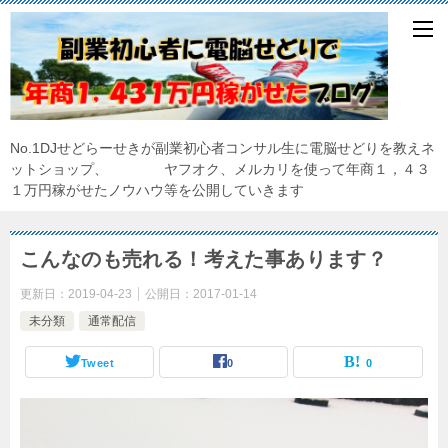
No.1DJせどらーせきが副業初心者コンサル生に電脳せどりを教えネ
ットショップ、 ヤフオク、メルカリを使って年商１，４３
１万円稼がせたノウハウ等を公開していきます
こんなのも売れる！考えた事あります？
更新日：
2019-04-23
公開日：
2017-01-14
未分類
通常配信
Tweet
0
0