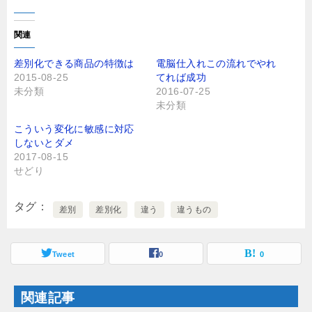
ク
e
し
b
て
o
T
o
関連
w
k
i
で
t
共
差別化できる商品の特徴は
電脳仕入れこの流れでやれ
t
有
2015-08-25
てれば成功
e
す
r
る
未分類
2016-07-25
で
に
未分類
共
は
有
ク
(
リ
こういう変化に敏感に対応
新
ッ
し
ク
しないとダメ
い
し
2017-08-15
ウ
て
ィ
く
せどり
ン
だ
ド
さ
ウ
い
で
(
タグ
差別
差別化
違う
違うもの
開
新
き
し
ま
い
す
ウ
)
ィ
Tweet
0
0
ン
ド
ウ
で
関連記事
開
き