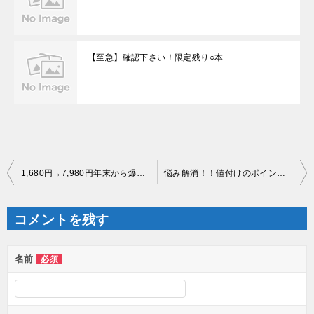
【至急】確認下さい！限定残り○本
投
1,680円→7,980円年末から爆売れ商品
悩み解消！！値付けのポイント解説
稿
ナ
ビ
ゲ
コメントを残す
ー
シ
ョ
ン
名前
必須