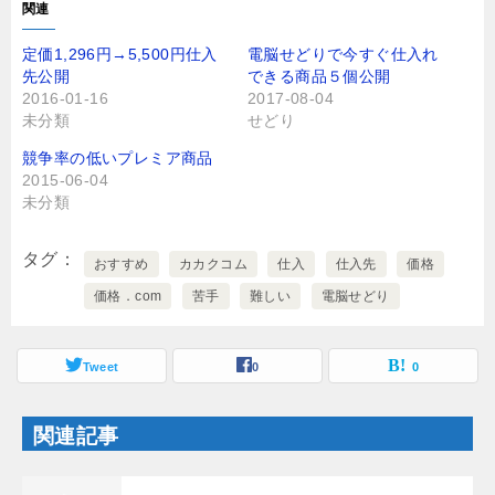
T
o
関連
w
k
i
で
t
共
定価1,296円→5,500円仕入
電脳せどりで今すぐ仕入れ
t
有
先公開
できる商品５個公開
e
す
r
る
2016-01-16
2017-08-04
で
に
未分類
せどり
共
は
有
ク
(
リ
競争率の低いプレミア商品
新
ッ
し
ク
2015-06-04
い
し
未分類
ウ
て
ィ
く
ン
だ
ド
さ
タグ
ウ
おすすめ
い
カカクコム
仕入
仕入先
価格
で
(
開
新
価格．com
苦手
難しい
電脳せどり
き
し
ま
い
す
ウ
)
ィ
ン
Tweet
0
0
ド
ウ
で
開
関連記事
き
ま
す
)