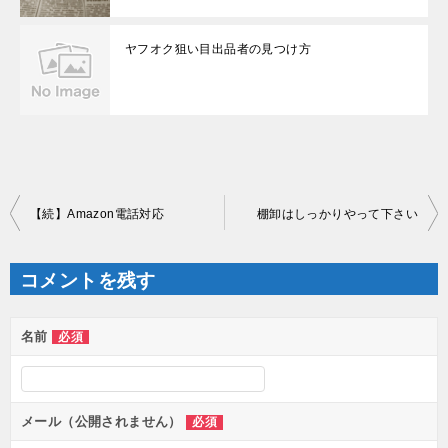
ヤフオク狙い目出品者の見つけ方
投
【続】Amazon電話対応
棚卸はしっかりやって下さい
稿
ナ
ビ
ゲ
コメントを残す
ー
シ
ョ
ン
名前
必須
メール（公開されません）
必須