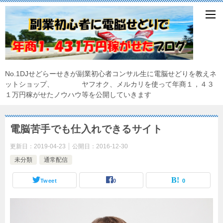
No.1DJせどらーせきが副業初心者コンサル生に電脳せどりを教えネ
ットショップ、 ヤフオク、メルカリを使って年商１，４３
１万円稼がせたノウハウ等を公開していきます
電脳苦手でも仕入れできるサイト
更新日：
2019-04-23
公開日：
2016-12-30
未分類
通常配信
Tweet
0
0