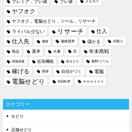
プレミア，プレ値
プレ値
メルカリ
ヤフオク
ヤフオク，電脳せどり，ツール，リサーチ
リサーチ
仕入
ライバル少ない
仕入先
儲かる
価格競争
刈取り
価格
年末商戦
基本
商品
大事
尼
拡張機能
無料ツール
情報収集
本せどり
稼げる
電脳
自信がつく
簡単
電脳せどり
Ａｍａｚｏｎ
高回転率
カテゴリー
せどり
店舗せどり