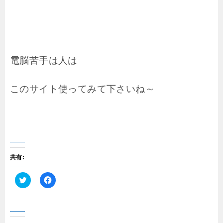
電脳苦手は人は
このサイト使ってみて下さいね～
共有:
ク
F
リ
a
ッ
c
ク
e
し
b
て
o