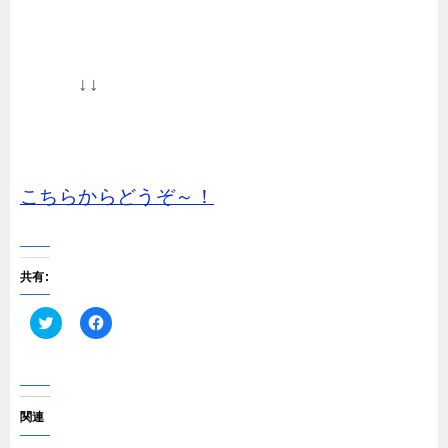
↓↓
こちらからどうぞ～！
共有:
ク
F
リ
a
ッ
c
ク
e
し
b
て
o
T
o
関連
w
k
i
で