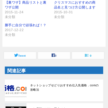
t
共
【裏ワザ】商品リストと裏
クリスマスにおすすめの商
t
有
ワザ公開
品名と見つけ方公開します
e
す
r
る
2015-11-24
2015-10-31
で
に
未分類
未分類
共
は
有
ク
(
リ
勝手に自分で頑張れば！？
新
ッ
し
ク
2017-12-22
い
し
未分類
ウ
て
ィ
く
ン
だ
ド
さ
ウ
い
で
(
開
新
Tweet
0
0
き
し
ま
い
す
ウ
)
ィ
関連記事
ン
ド
ウ
で
開
ネットショップせどりおすすめ仕入先価格．comの
き
ま
攻略法
す
)