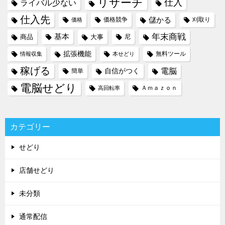
リサーチ
仕入
ライバル少ない
仕入先
儲かる
価格競争
刈取り
価格
年末商戦
基本
商品
大事
尼
拡張機能
無料ツール
情報収集
本せどり
稼げる
電脳
自信がつく
簡単
電脳せどり
Ａｍａｚｏｎ
高回転率
カテゴリー
せどり
店舗せどり
未分類
通常配信