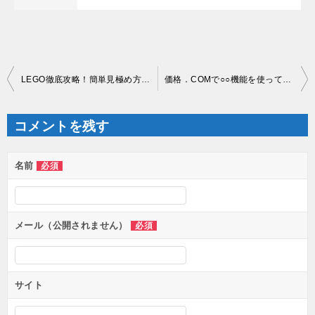
投
LEGO徹底攻略！簡単見極め方法紹介
価格．COMで○○機能を使って利益６０％
稿
ナ
ビ
ゲ
コメントを残す
ー
シ
ョ
ン
名前
必須
メール（公開されません）
必須
サイト