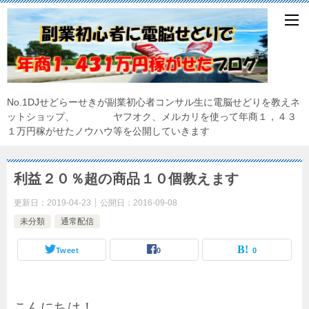
No.1DJせどらーせきが副業初心者コンサル生に電脳せどりを教えネ
ットショップ、 ヤフオク、メルカリを使って年商１，４３
１万円稼がせたノウハウ等を公開していきます
利益２０％超の商品１０個教えます
更新日：
2019-04-23
公開日：
2016-09-08
未分類
通常配信
Tweet
0
0
こんにちは！