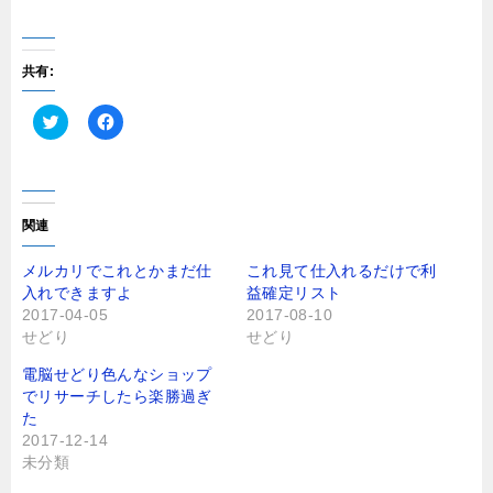
共有:
ク
F
リ
a
ッ
c
ク
e
し
b
て
o
T
o
関連
w
k
i
で
t
共
メルカリでこれとかまだ仕
これ見て仕入れるだけで利
t
有
入れできますよ
益確定リスト
e
す
r
る
2017-04-05
2017-08-10
で
に
せどり
せどり
共
は
有
ク
(
リ
電脳せどり色んなショップ
新
ッ
し
ク
でリサーチしたら楽勝過ぎ
い
し
た
ウ
て
ィ
く
2017-12-14
ン
だ
未分類
ド
さ
ウ
い