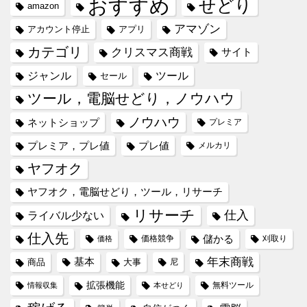
おすすめ
せどり
amazon
アマゾン
アカウント停止
アプリ
カテゴリ
クリスマス商戦
サイト
ジャンル
ツール
セール
ツール，電脳せどり，ノウハウ
ノウハウ
ネットショップ
プレミア
プレミア，プレ値
プレ値
メルカリ
ヤフオク
ヤフオク，電脳せどり，ツール，リサーチ
リサーチ
仕入
ライバル少ない
仕入先
儲かる
価格競争
刈取り
価格
年末商戦
基本
商品
大事
尼
拡張機能
無料ツール
情報収集
本せどり