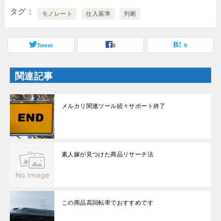
で
(
開
新
タグ
き
し
モノレート
仕入基準
判断
ま
い
す
ウ
)
ィ
ン
ド
Tweet
0
0
ウ
で
開
き
関連記事
ま
す
)
メルカリ関連ツール続々サポート終了
素人嫁が見つけた商品リサーチ法
この商品高回転率でおすすめです