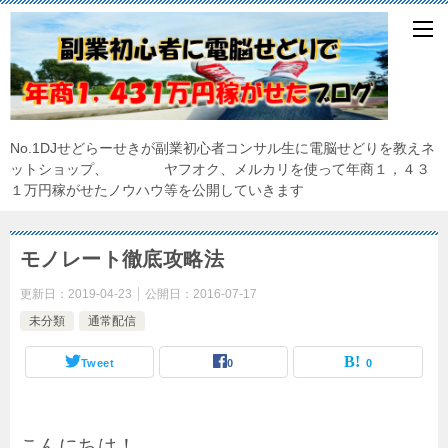
No.1DJせどらーせきが副業初心者コンサル生に電脳せどりを教えネ
ットショップ、 ヤフオク、メルカリを使って年商１，４３
１万円稼がせたノウハウ等を公開していきます
モノレート徹底攻略法
更新日：
2019-04-23
公開日：
2016-07-17
未分類
通常配信
Tweet
0
0
こんにちは！