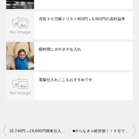
月収３０万稼ぐリスト800円→5,600円の高利益率
暇時間にポチポチ仕入れ
電脳仕入れここもおすすめです
投
16,740円→29,800円簡単仕入れサイト公開
■やらなきゃ絶対損！！５分でできる簡単設定■
稿
ナ