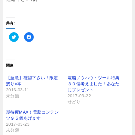
共有:
ク
F
リ
a
ッ
c
ク
e
し
b
て
o
T
o
関連
w
k
i
で
t
共
【至急】確認下さい！限定
電脳ノウハウ・ツール特典
t
有
残り○本
３０個考えました！あなた
e
す
r
る
2016-03-11
にプレゼント
で
に
未分類
2017-03-22
共
は
有
ク
せどり
(
リ
新
ッ
し
ク
期待度MAX！電脳コンテン
い
し
ツ９５個あげます
ウ
て
ィ
く
2017-03-23
ン
だ
未分類
ド
さ