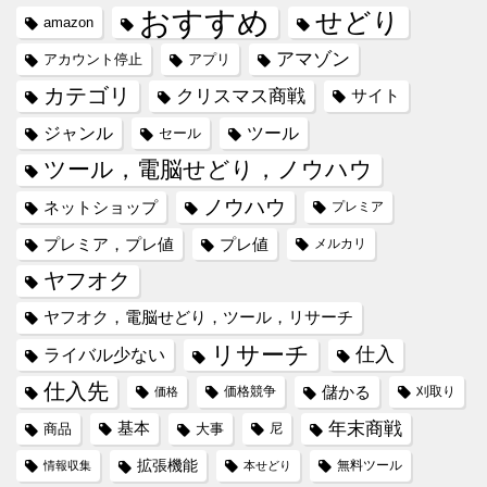
おすすめ
せどり
amazon
アマゾン
アカウント停止
アプリ
カテゴリ
クリスマス商戦
サイト
ジャンル
ツール
セール
ツール，電脳せどり，ノウハウ
ノウハウ
ネットショップ
プレミア
プレミア，プレ値
プレ値
メルカリ
ヤフオク
ヤフオク，電脳せどり，ツール，リサーチ
リサーチ
仕入
ライバル少ない
仕入先
儲かる
価格競争
刈取り
価格
年末商戦
基本
商品
大事
尼
拡張機能
無料ツール
情報収集
本せどり