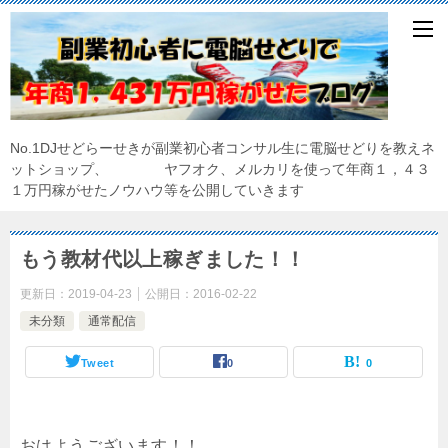
No.1DJせどらーせきが副業初心者コンサル生に電脳せどりを教えネ
ットショップ、 ヤフオク、メルカリを使って年商１，４３
１万円稼がせたノウハウ等を公開していきます
もう教材代以上稼ぎました！！
更新日：
2019-04-23
公開日：
2016-02-22
未分類
通常配信
Tweet
0
0
おはようございます！！