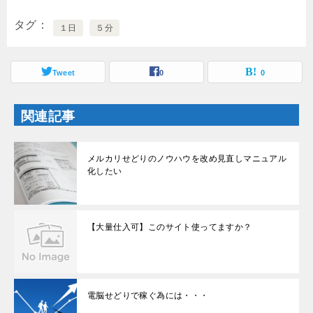
ウ
い
で
(
開
新
タグ
き
し
１日
５分
ま
い
す
ウ
)
ィ
ン
ド
Tweet
0
0
ウ
で
開
き
関連記事
ま
す
)
メルカリせどりのノウハウを改め見直しマニュアル
化したい
【大量仕入可】このサイト使ってますか？
電脳せどりで稼ぐ為には・・・