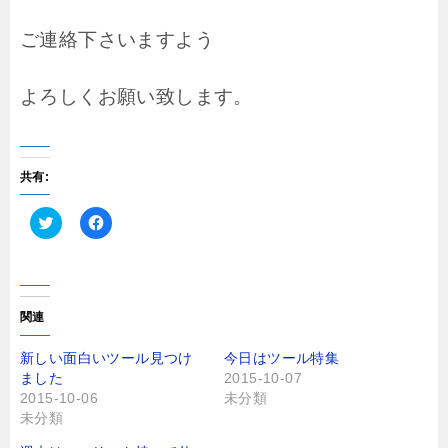
ご連絡下さいますよう
よろしくお願い致します。
共有:
ク
F
リ
a
ッ
c
ク
e
し
b
て
o
T
o
関連
w
k
i
で
t
共
新しい面白いツール見つけ
今日はツール特集
t
有
ました
2015-10-07
e
す
r
る
2015-10-06
未分類
で
に
未分類
共
は
有
ク
(
リ