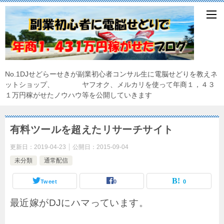
No.1DJせどらーせきが副業初心者コンサル生に電脳せどりを教えネ
ットショップ、 ヤフオク、メルカリを使って年商１，４３
１万円稼がせたノウハウ等を公開していきます
有料ツールを超えたリサーチサイト
更新日：
2019-04-23
公開日：
2015-09-04
未分類
通常配信
Tweet
0
0
最近嫁がDJにハマっています。