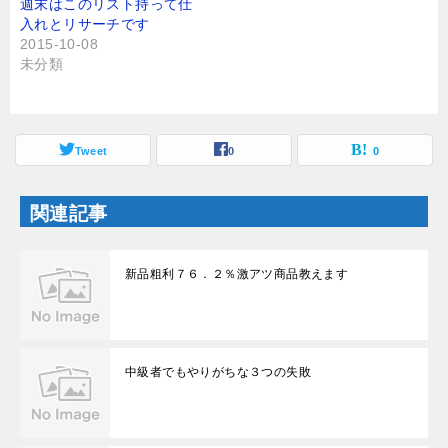
週末はこのリスト持って仕
新
ッ
し
ク
入れとリサーチです
い
し
2015-10-08
ウ
て
ィ
く
未分類
ン
だ
ド
さ
ウ
い
で
(
開
新
き
し
ま
Tweet
い
0
0
す
ウ
)
ィ
ン
ド
関連記事
ウ
で
開
き
ま
新品粗利７６．２％激アツ商品教えます
す
)
中級者でもやりがちな３つの失敗