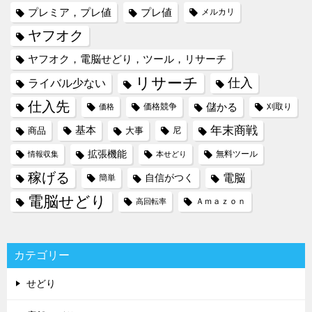
プレミア，プレ値
プレ値
メルカリ
ヤフオク
ヤフオク，電脳せどり，ツール，リサーチ
リサーチ
仕入
ライバル少ない
仕入先
儲かる
価格競争
刈取り
価格
年末商戦
基本
商品
大事
尼
拡張機能
無料ツール
情報収集
本せどり
稼げる
電脳
自信がつく
簡単
電脳せどり
Ａｍａｚｏｎ
高回転率
カテゴリー
せどり