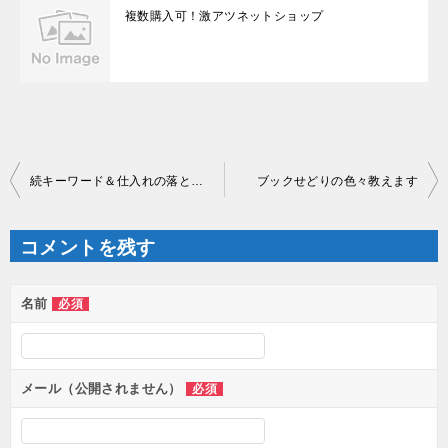
複数購入可！激アツネットショップ
投
続キーワード＆仕入れの落とし穴
ブックせどりの色々教えます
稿
ナ
ビ
ゲ
コメントを残す
ー
シ
ョ
ン
名前
必須
メール（公開されません）
必須