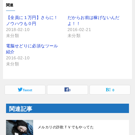
て
o
T
o
関連
w
k
i
で
t
共
【全員に１万円】さらに！
だからお前は稼げないんだ
t
有
ノウハウも０円
よ！！
e
す
r
る
2018-02-10
2016-02-21
で
に
未分類
未分類
共
は
有
ク
(
リ
電脳せどりに必須なツール
新
ッ
し
ク
紹介
い
し
2016-02-10
ウ
て
ィ
く
未分類
ン
だ
ド
さ
ウ
い
で
(
開
新
き
し
ま
Tweet
い
0
0
す
ウ
)
ィ
ン
ド
関連記事
ウ
で
開
き
ま
メルカリの詐欺ＴＶでもやってた
す
)