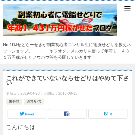
No.1DJせどらーせきが副業初心者コンサル生に電脳せどりを教えネ
ットショップ、 ヤフオク、メルカリを使って年商１，４３
１万円稼がせたノウハウ等を公開していきます
これができていないならせどりはやめて下さ
い
更新日：
2019-04-23
公開日：
2015-08-15
未分類
通常配信
Tweet
0
0
こんにちは