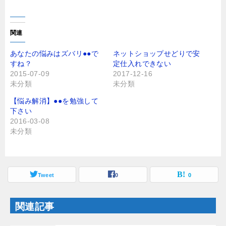
ッ
c
ク
e
し
b
て
o
T
o
関連
w
k
i
で
t
共
あなたの悩みはズバリ●●で
ネットショップせどりで安
t
有
すね？
定仕入れできない
e
す
r
る
2015-07-09
2017-12-16
で
に
未分類
未分類
共
は
有
ク
(
リ
【悩み解消】●●を勉強して
新
ッ
し
ク
下さい
い
し
2016-03-08
ウ
て
ィ
く
未分類
ン
だ
ド
さ
ウ
い
で
(
開
新
き
し
ま
Tweet
い
0
0
す
ウ
)
ィ
ン
ド
関連記事
ウ
で
開