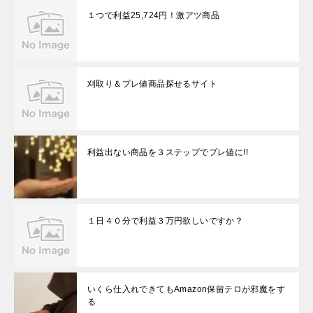
き
ま
１つで利益25,724円！激アツ商品
す
)
刈取り＆プレ値商品探せるサイト
利益出ない商品を３ステップでプレ値に!!
１日４０分で利益３万円欲しいですか？
いくら仕入れできてもAmazon保留テロが邪魔をす
る