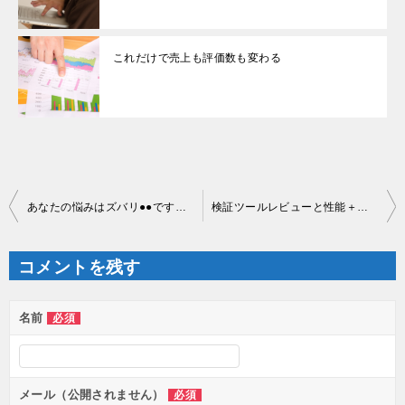
これだけで売上も評価数も変わる
投
あなたの悩みはズバリ●●ですね？
検証ツールレビューと性能＋電脳ノウハウ
稿
ナ
ビ
ゲ
コメントを残す
ー
シ
ョ
ン
名前
必須
メール（公開されません）
必須