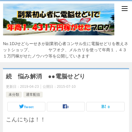
No.1DJせどらーせきが副業初心者コンサル生に電脳せどりを教えネ
ットショップ、 ヤフオク、メルカリを使って年商１，４３
１万円稼がせたノウハウ等を公開していきます
続 悩み解消 ●●電脳せどり
更新日：
2019-04-23
公開日：
2015-07-10
未分類
通常配信
Tweet
0
0
こんにちは！！