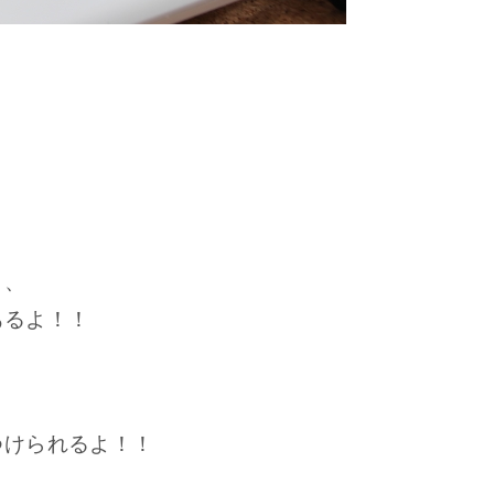
。
も、
、
あるよ！！
つけられるよ！！