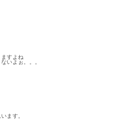
りますよね
らないよぉ。。。
思います。