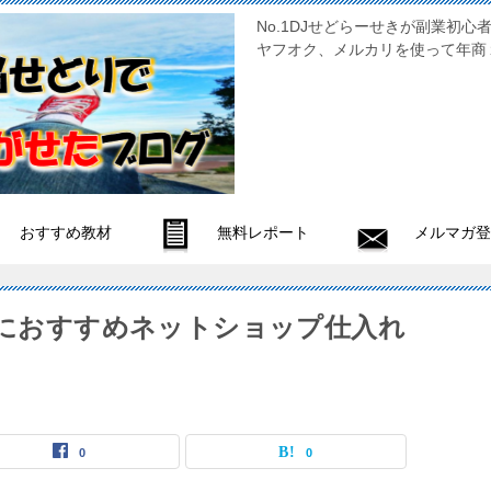
No.1DJせどらーせきが副
ヤフオク、メルカリを使って年商
おすすめ教材
無料レポート
メルマガ登
者におすすめネットショップ仕入れ
0
0