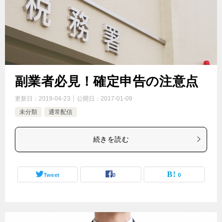
副業者必見！確定申告の注意点
更新日：
2019-04-23
公開日：
2017-01-09
未分類
通常配信
続きを読む
Tweet
0
0