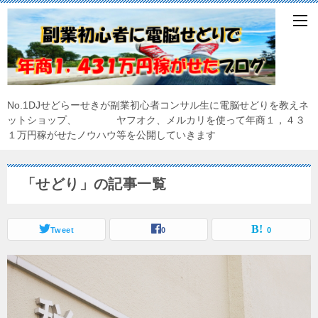
No.1DJせどらーせきが副業初心者コンサル生に電脳せどりを教えネ
ットショップ、 ヤフオク、メルカリを使って年商１，４３
１万円稼がせたノウハウ等を公開していきます
「せどり」の記事一覧
Tweet
0
0