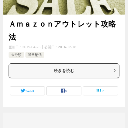
Ａｍａｚｏｎアウトレット攻略
法
更新日：
2019-04-23
公開日：
2016-12-18
未分類
通常配信
続きを読む
Tweet
0
0