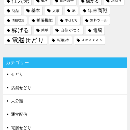
仕入先
儲かる
価格競争
刈取り
価格
年末商戦
基本
商品
大事
尼
拡張機能
無料ツール
情報収集
本せどり
稼げる
電脳
自信がつく
簡単
電脳せどり
Ａｍａｚｏｎ
高回転率
カテゴリー
せどり
店舗せどり
未分類
通常配信
電脳せどり